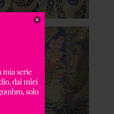
a mia serie
dio, dai miei
ngombro, solo