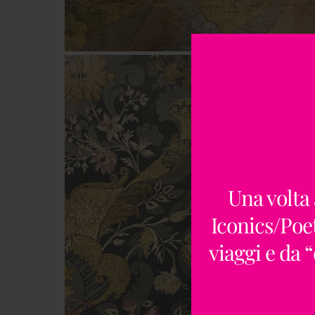
Una volta 
Iconics/Poet
viaggi e da 