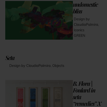
undomestic
bliss
Design by
ClaudiaPalmira
,
Iconics
GREEN
Seta
Design by ClaudiaPalmira
,
Objects
B. Flora |
Foulard in
seta
“remedies” X