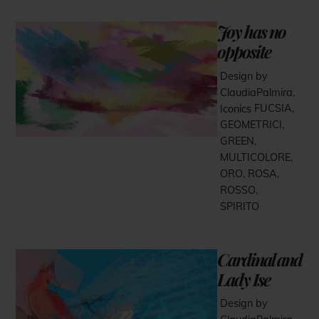
Joy has no
opposite
Design by
ClaudiaPalmira
,
Iconics
FUCSIA
,
GEOMETRICI
,
GREEN
,
MULTICOLORE
,
ORO
,
ROSA
,
ROSSO
,
SPIRITO
Cardinal and
Lady Ise
Design by