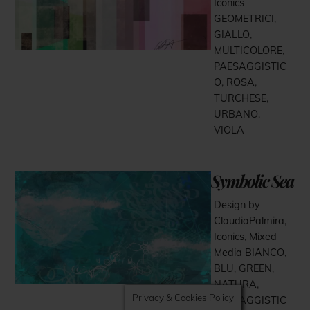
Iconics
GEOMETRICI
,
GIALLO
,
MULTICOLORE
,
PAESAGGISTIC
O
,
ROSA
,
TURCHESE
,
URBANO
,
VIOLA
Symbolic Sea
Design by
ClaudiaPalmira
,
Iconics
,
Mixed
Media
BIANCO
,
BLU
,
GREEN
,
NATURA
,
Privacy & Cookies Policy
PAESAGGISTIC