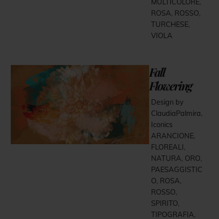
MULTICOLORE
,
ROSA
,
ROSSO
,
TURCHESE
,
VIOLA
Fall
Flowering
Design by
ClaudiaPalmira
,
Iconics
ARANCIONE
,
FLOREALI
,
NATURA
,
ORO
,
PAESAGGISTIC
O
,
ROSA
,
ROSSO
,
SPIRITO
,
TIPOGRAFIA
,