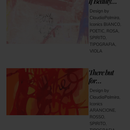
If Beauty…
Design by
ClaudiaPalmira
,
Iconics
BIANCO
,
POETIC
,
ROSA
,
SPIRITO
,
TIPOGRAFIA
,
VIOLA
There but
for…
Design by
ClaudiaPalmira
,
Iconics
ARANCIONE
,
ROSSO
,
SPIRITO
,