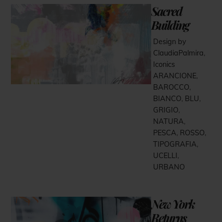
Sacred
Building
Design by
ClaudiaPalmira
,
Iconics
ARANCIONE
,
BAROCCO
,
BIANCO
,
BLU
,
GRIGIO
,
NATURA
,
PESCA
,
ROSSO
,
TIPOGRAFIA
,
UCELLI
,
URBANO
New York
Returns