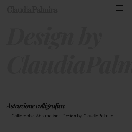
Skip
Men
ClaudiaPalmira
to
content
Design by
ClaudiaPalm
Astrazione calligrafica
Calligraphic Abstractions
,
Design by ClaudiaPalmira