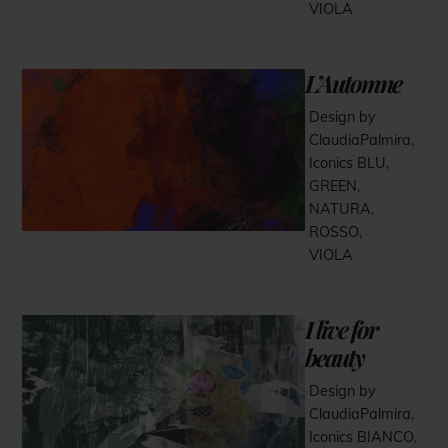
VIOLA
L’Automne
Design by
ClaudiaPalmira
,
Iconics
BLU
,
GREEN
,
NATURA
,
ROSSO
,
VIOLA
I live for
beauty
Design by
ClaudiaPalmira
,
Iconics
BIANCO
,