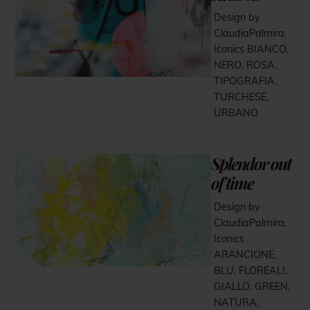
Design by
ClaudiaPalmira
,
Iconics
BIANCO
,
NERO
,
ROSA
,
TIPOGRAFIA
,
TURCHESE
,
URBANO
Splendor out
of time
Design by
ClaudiaPalmira
,
Iconics
ARANCIONE
,
BLU
,
FLOREALI
,
GIALLO
,
GREEN
,
NATURA
,