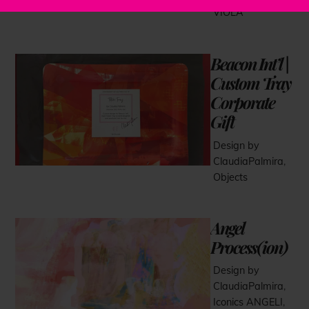
VIOLA
Beacon Int’l |
Custom Tray
Corporate
Gift
Design by
ClaudiaPalmira
,
Objects
Angel
Process(ion)
Design by
ClaudiaPalmira
,
Iconics
ANGELI
,