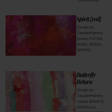
TIPOGRAFIA
Spirit {red}
Design by
ClaudiaPalmira
,
Iconics
FUCSIA
,
ROSA
,
ROSSO
,
SPIRITO
Butterfly
Return
Design by
ClaudiaPalmira
,
Iconics
BIANCO
,
FARFALLA
,