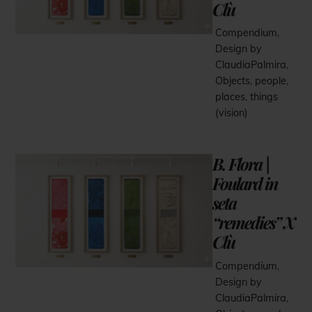
Clù
Compendium
,
Design by
ClaudiaPalmira
,
Objects
,
people
,
places
,
things
(vision)
B. Flora |
Foulard in
seta
“remedies” X
Clù
Compendium
,
Design by
ClaudiaPalmira
,