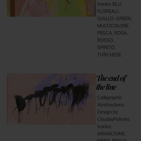
Iconics
BLU
,
FLOREALI
,
GIALLO
,
GREEN
,
MULTICOLORE
,
PESCA
,
ROSA
,
ROSSO
,
SPIRITO
,
TURCHESE
The end of
the line
Calligraphic
Abstractions
,
Design by
ClaudiaPalmira
,
Iconics
ARANCIONE
,
NERO
,
PESCA
,