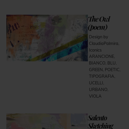
The Owl
(poem)
Design by
ClaudiaPalmira
,
Iconics
ARANCIONE
,
BIANCO
,
BLU
,
GREEN
,
POETIC
,
TIPOGRAFIA
,
UCELLI
,
URBANO
,
VIOLA
Salento
Sketching