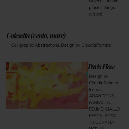
Objects
,
people
,
places
,
things
(vision)
Calesetta (vento, mare)
Calligraphic Abstractions
,
Design by ClaudiaPalmira
Paris Flow
Design by
ClaudiaPalmira
,
Iconics
ARANCIONE
,
FARFALLA
,
FEMME
,
GIALLO
,
PESCA
,
ROSA
,
TIPOGRAFIA
,