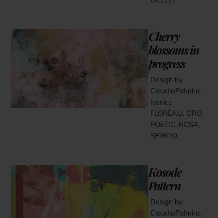
UCELLI
Cherry
blossoms in
progress
Design by
ClaudiaPalmira
,
Iconics
FLOREALI
,
ORO
,
POETIC
,
ROSA
,
SPIRITO
Kosode
Pattern
Design by
ClaudiaPalmira
,