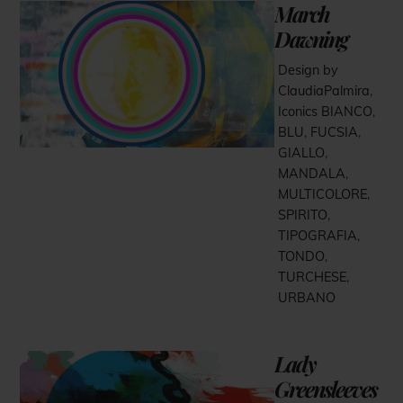
March
Dawning
Design by
ClaudiaPalmira
,
Iconics
BIANCO
,
BLU
,
FUCSIA
,
GIALLO
,
MANDALA
,
MULTICOLORE
,
SPIRITO
,
TIPOGRAFIA
,
TONDO
,
TURCHESE
,
URBANO
Lady
Greensleeves