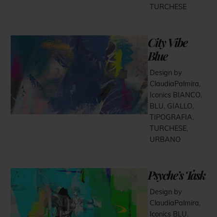
TURCHESE
City Vibe
Blue
Design by
ClaudiaPalmira
,
Iconics
BIANCO
,
BLU
,
GIALLO
,
TIPOGRAFIA
,
TURCHESE
,
URBANO
Psyche’s Task
Design by
ClaudiaPalmira
,
Iconics
BLU
,