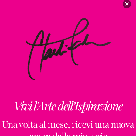
NATURA
,
ROSA
,
TONDO
,
TURCHESE
,
UCELLI
Ancient
mind
Design by
ClaudiaPalmira
,
Iconics
BLU
,
ROMAN WALL
SERIES
,
SPIRITO
,
Vivi l’Arte dell’Ispirazione
TURCHESE
,
VIOLA
Una volta al mese, ricevi una nuova
opera dalla mia serie
20