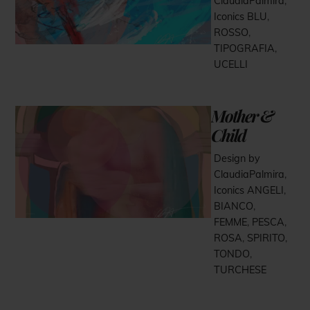
ClaudiaPalmira
,
Iconics
BLU
,
ROSSO
,
TIPOGRAFIA
,
UCELLI
Mother &
Child
Design by
ClaudiaPalmira
,
Iconics
ANGELI
,
BIANCO
,
FEMME
,
PESCA
,
ROSA
,
SPIRITO
,
TONDO
,
TURCHESE