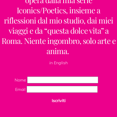
Iconics/Poetics, insieme a
Design by
ClaudiaPalmira
,
riflessioni dal mio studio, dai miei
Iconics
ORO
,
PESCA
,
ROSA
,
viaggi e da “questa dolce vita” a
SPIRITO
,
Roma. Niente ingombro, solo arte e
TIPOGRAFIA
,
URBANO
anima.
Carracci
in English
(Peri)
Nome
Design by
ClaudiaPalmira
,
Email
Iconics
ANGELI
,
BLU
,
COLOR OF
Iscriviti
THE YEAR
,
NERO
,
SPIRITO
,
TURCHESE
,