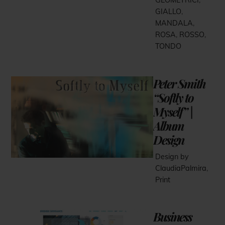
GEOMETRICI
,
GIALLO
,
MANDALA
,
ROSA
,
ROSSO
,
TONDO
Peter Smith
“Softly to
Myself” |
Album
Design
Design by
ClaudiaPalmira
,
Print
Business