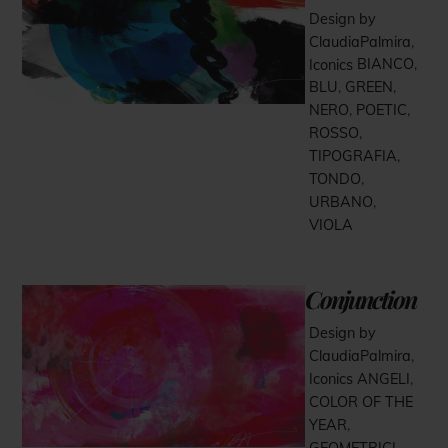
Design by
ClaudiaPalmira
,
Iconics
BIANCO
,
BLU
,
GREEN
,
NERO
,
POETIC
,
ROSSO
,
TIPOGRAFIA
,
TONDO
,
URBANO
,
VIOLA
Conjunction
Design by
ClaudiaPalmira
,
Iconics
ANGELI
,
COLOR OF THE
YEAR
,