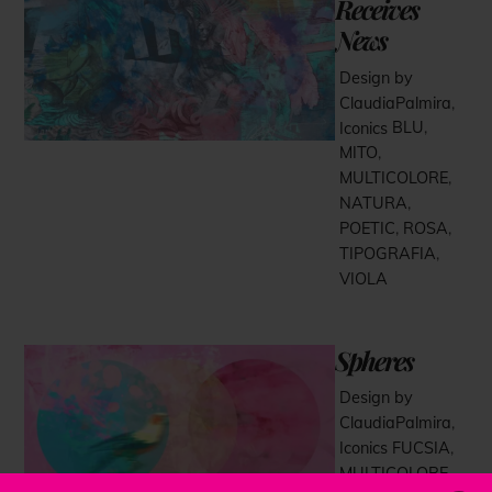
Receives
News
Design by
ClaudiaPalmira
,
Iconics
BLU
,
MITO
,
MULTICOLORE
,
NATURA
,
POETIC
,
ROSA
,
TIPOGRAFIA
,
VIOLA
Spheres
Design by
ClaudiaPalmira
,
Iconics
FUCSIA
,
MULTICOLORE
,