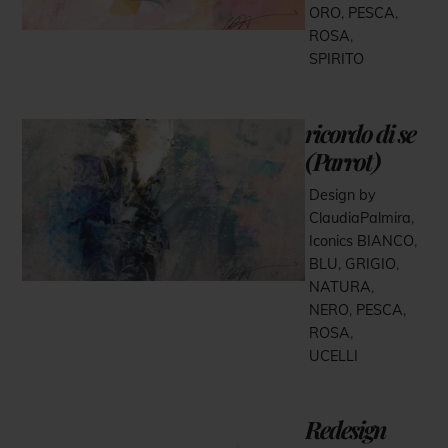
ORO
,
PESCA
,
ROSA
,
SPIRITO
ricordo di se
(Parrot)
Design by
ClaudiaPalmira
,
Iconics
BIANCO
,
BLU
,
GRIGIO
,
NATURA
,
NERO
,
PESCA
,
ROSA
,
UCELLI
Redesign