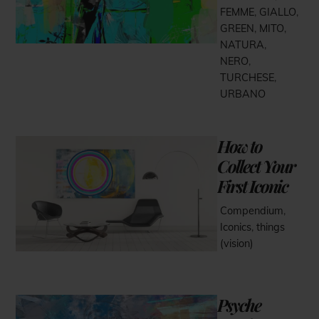
FEMME
,
GIALLO
,
GREEN
,
MITO
,
NATURA
,
NERO
,
TURCHESE
,
URBANO
How to
Collect Your
First Iconic
Compendium
,
Iconics
,
things
(vision)
Psyche