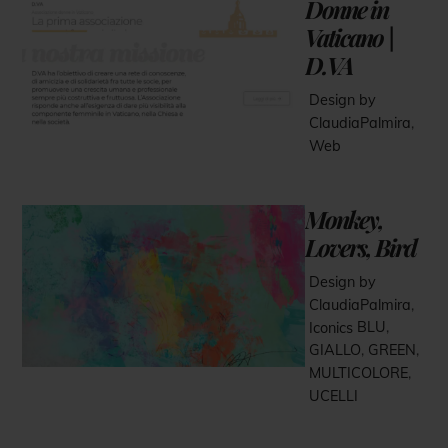
Donne in
Vaticano |
D.VA
Design by
ClaudiaPalmira
,
Web
Monkey,
Lovers, Bird
Design by
ClaudiaPalmira
,
Iconics
BLU
,
GIALLO
,
GREEN
,
MULTICOLORE
,
UCELLI