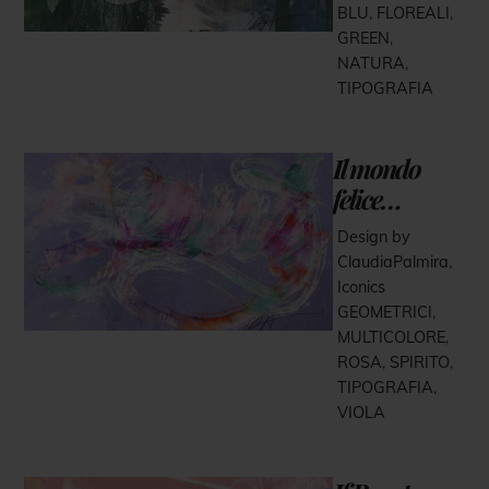
BLU
,
FLOREALI
,
GREEN
,
NATURA
,
TIPOGRAFIA
Il mondo
felice…
Design by
ClaudiaPalmira
,
Iconics
GEOMETRICI
,
MULTICOLORE
,
ROSA
,
SPIRITO
,
TIPOGRAFIA
,
VIOLA