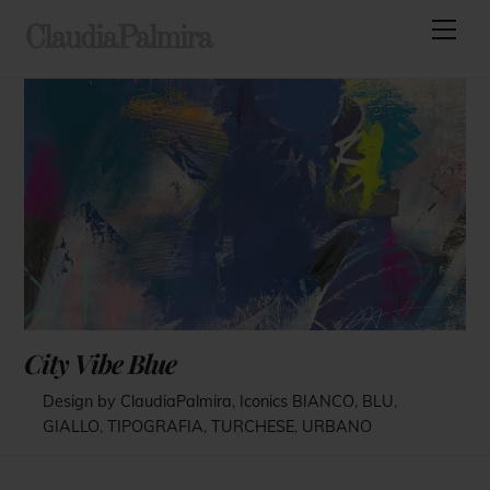
Skip
Men
ClaudiaPalmira
to
content
City Vibe Blue
Design by ClaudiaPalmira
,
Iconics
BIANCO
,
BLU
,
GIALLO
,
TIPOGRAFIA
,
TURCHESE
,
URBANO