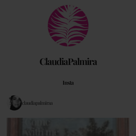
Back
To
Top
ClaudiaPalmira
Insta
claudiapalmiraa