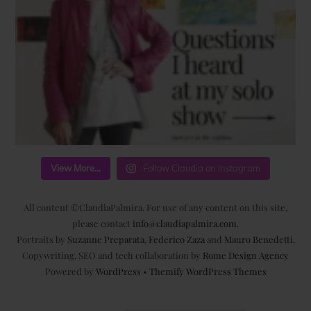
View More...
Follow Claudia on Instagram
All content ©ClaudiaPalmira. For use of any content on this site,
please contact
info@claudiapalmira.com
.
Portraits by
Suzanne Preparata
,
Federico Zaza
and
Mauro Benedetti
.
Copywriting, SEO and tech collaboration by
Rome Design Agency
Powered by
WordPress
•
Themify WordPress Themes