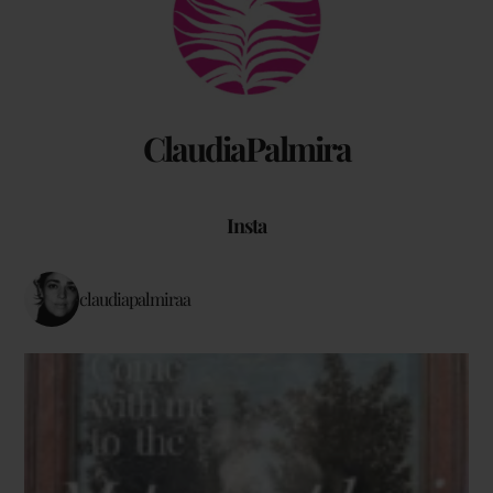
Top
ClaudiaPalmira
Insta
claudiapalmiraa