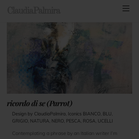
Skip
Men
ClaudiaPalmira
to
content
ricordo di se (Parrot)
Design by ClaudiaPalmira
,
Iconics
BIANCO
,
BLU
,
GRIGIO
,
NATURA
,
NERO
,
PESCA
,
ROSA
,
UCELLI
Contemplating a phrase by an Italian writer I’m