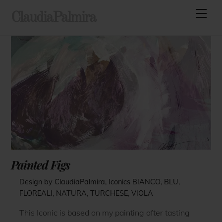
Skip
Men
ClaudiaPalmira
to
content
Painted Figs
Design by ClaudiaPalmira
,
Iconics
BIANCO
,
BLU
,
FLOREALI
,
NATURA
,
TURCHESE
,
VIOLA
This Iconic is based on my painting after tasting