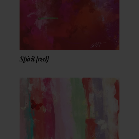
Spirit {red}