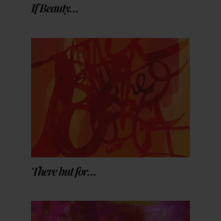
If Beauty…
There but for…