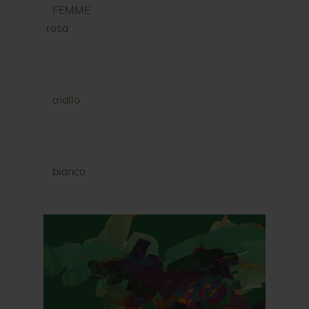
FEMME
rosa
rosso
arancione
pesca
giallo
verde
blu
viola
bianco
nero