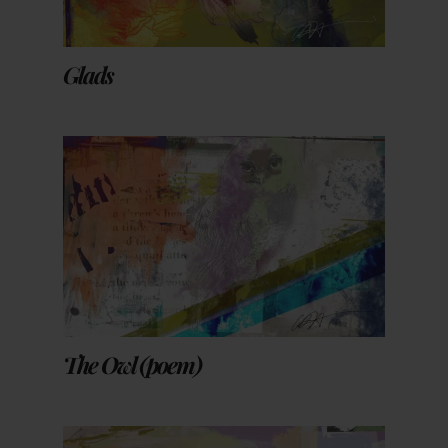
Glads
The Owl (poem)