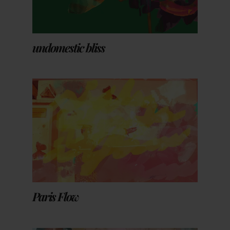
undomestic bliss
Paris Flow