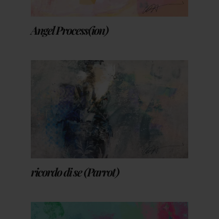
Angel Process(ion)
ricordo di se (Parrot)