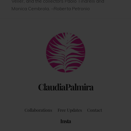
Veller, and the collectors Paolo Tinarelli and
Monica Cembrola.
–Roberta Petronio
Back
To
Top
ClaudiaPalmira
Collaborations
Free Updates
Contact
Insta