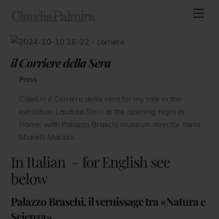
Skip
Men
ClaudiaPalmira
to
content
il Corriere della Sera
Press
Cited in
il Corriere della sera
for my role in the
exhibition Laudato Sie – at the opening night in
Rome, with Palazzo Braschi museum director Ilaria
Miarelli Mariani.
In Italian – for English see
below
Palazzo Braschi, il vernissage tra «Natura e
Scienza»