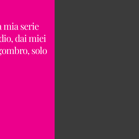
a mia serie
dio, dai miei
ngombro, solo