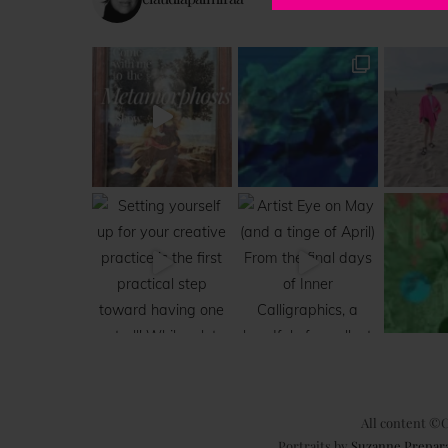
All content ©C
Portraits by
Suzanne Prepar