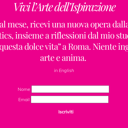
Vivi l’Arte dell’Ispirazione
Back
To
al mese, ricevi una nuova opera dall
Top
ics, insieme a riflessioni dal mio stu
“questa dolce vita” a Roma. Niente i
arte e anima.
ClaudiaPalmira
in English
Nome
Email
Insta
Iscriviti