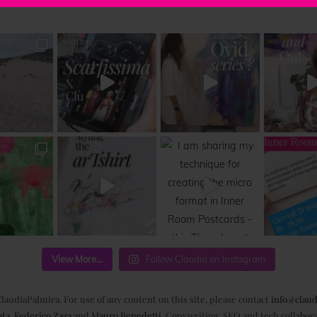
View More...
Follow Claudia on Instagram
laudiaPalmira. For use of any content on this site, please contact
info@claud
ata
,
Federico Zaza
and
Mauro Benedetti
. Copywriting, SEO and tech collabor