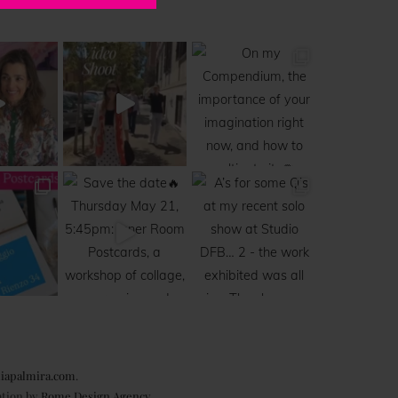
iapalmira.com
.
ation by
Rome Design Agency