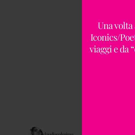
Una volta 
Iconics/Poet
viaggi e da 
claudiapalmiraa