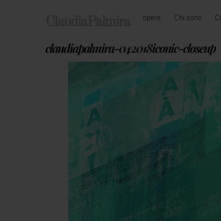
Skip
opere
Chi sono
C
to
ClaudiaPalmira
content
claudiapalmira-042018iconic-closeup