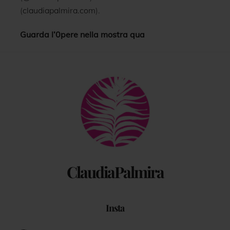
(
claudiapalmira.com
).
Guarda l’0pere nella mostra qua
Back
To
Top
ClaudiaPalmira
Insta