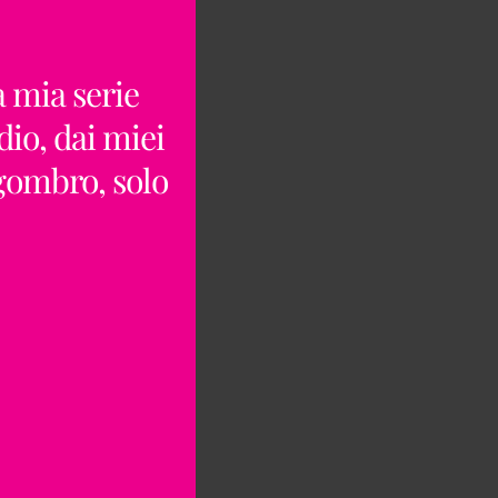
a mia serie
dio, dai miei
ngombro, solo