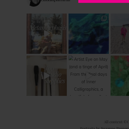
All content ©C
Portraits by
Suzanne Prepar