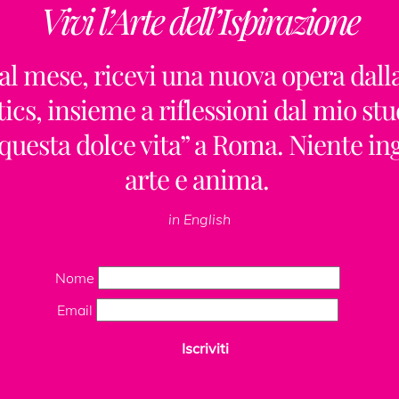
Vivi l’Arte dell’Ispirazione
Back
To
al mese, ricevi una nuova opera dall
Top
ics, insieme a riflessioni dal mio stu
“questa dolce vita” a Roma. Niente i
arte e anima.
ClaudiaPalmira
in English
Nome
Email
Insta
Iscriviti