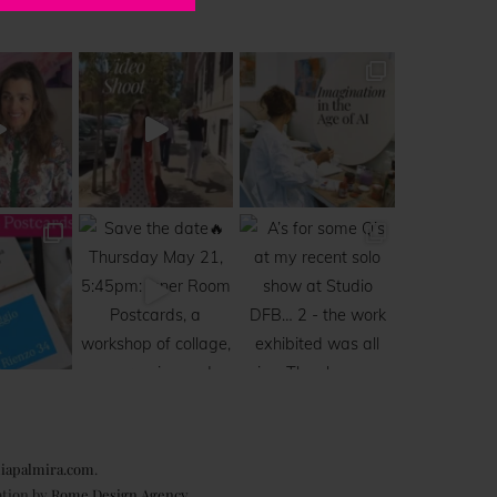
iapalmira.com
.
ation by
Rome Design Agency