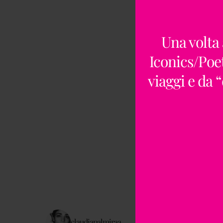
Una volta 
Iconics/Poet
viaggi e da 
claudiapalmiraa