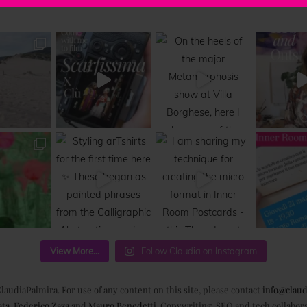
View More...
Follow Claudia on Instagram
laudiaPalmira. For use of any content on this site, please contact
info@claud
ata
,
Federico Zaza
and
Mauro Benedetti
. Copywriting, SEO and tech collabor