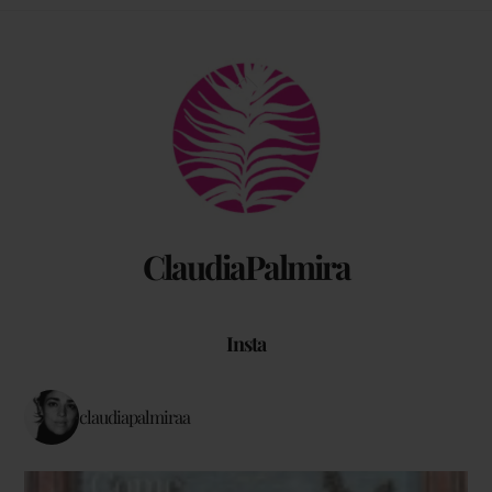
Back
To
Top
ClaudiaPalmira
Insta
claudiapalmiraa