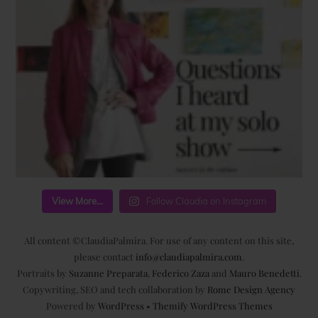
View More...
Follow Claudia on Instagram
All content ©ClaudiaPalmira. For use of any content on this site,
please contact
info@claudiapalmira.com
.
Portraits by
Suzanne Preparata
,
Federico Zaza
and
Mauro Benedetti
.
Copywriting, SEO and tech collaboration by
Rome Design Agency
Powered by
WordPress
•
Themify WordPress Themes