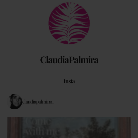
Back
To
Top
ClaudiaPalmira
Insta
claudiapalmiraa