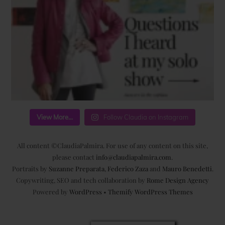
View More...
Follow Claudia on Instagram
All content ©ClaudiaPalmira. For use of any content on this site,
please contact
info@claudiapalmira.com
.
Portraits by
Suzanne Preparata
,
Federico Zaza
and
Mauro Benedetti
.
Copywriting, SEO and tech collaboration by
Rome Design Agency
Powered by
WordPress
•
Themify WordPress Themes