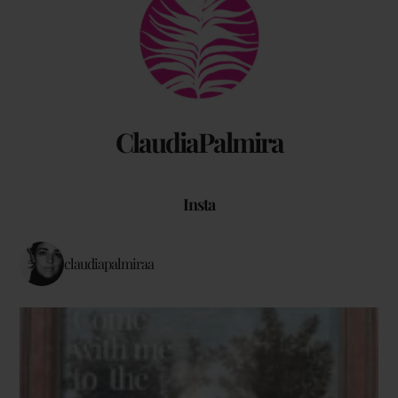
To
Top
ClaudiaPalmira
Insta
claudiapalmiraa