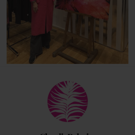
Back
To
Top