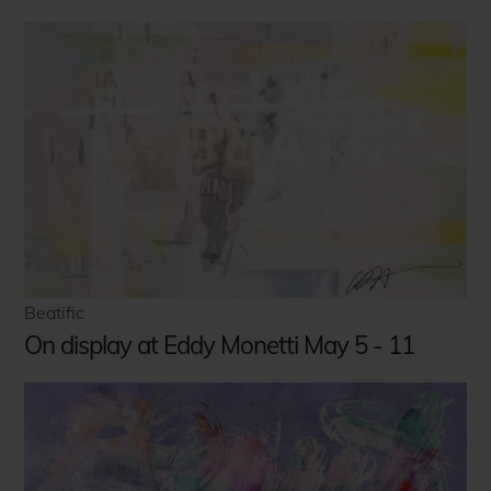
Beatific
On display at Eddy Monetti May 5 - 11