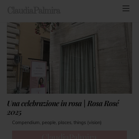
Skip
Men
ClaudiaPalmira
to
content
Una celebrazione in rosa | Rosa Rosé
2025
Compendium
,
people
,
places
,
things (vision)