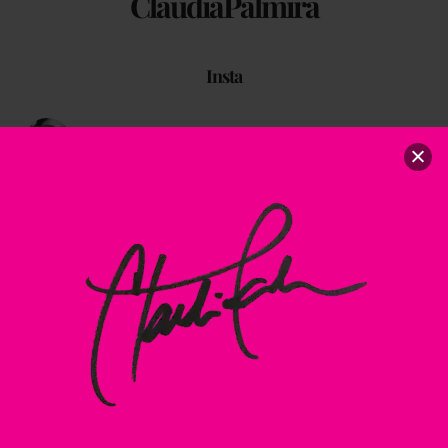
ClaudiaPalmira
Insta
claudiapalmiraa