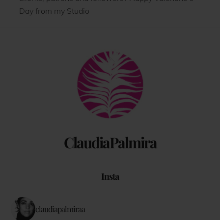
Day from my Studio
Back
To
Top
ClaudiaPalmira
Insta
claudiapalmiraa