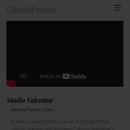
Skip
Men
ClaudiaPalmira
to
content
Studio Valentine
Moving Portrait
,
Video
Is there a word for the love an artist has for her
clients, patrons and followers? Happy Valentine’s