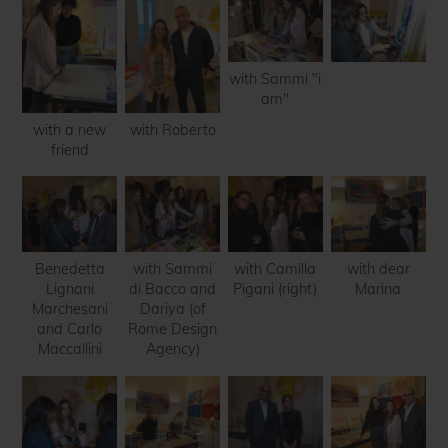
with Sammi "i
am"
with a new
with Roberto
friend
Benedetta
with Sammi
with Camilla
with dear
Lignani
di Bacco and
Pigani (right)
Marina
Marchesani
Dariya (of
and Carlo
Rome Design
Maccallini
Agency)