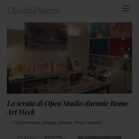
Skip
Men
ClaudiaPalmira
to
content
La serata di Open Studio durante Rome
Art Week
Compendium
,
people
,
places
,
things (vision)