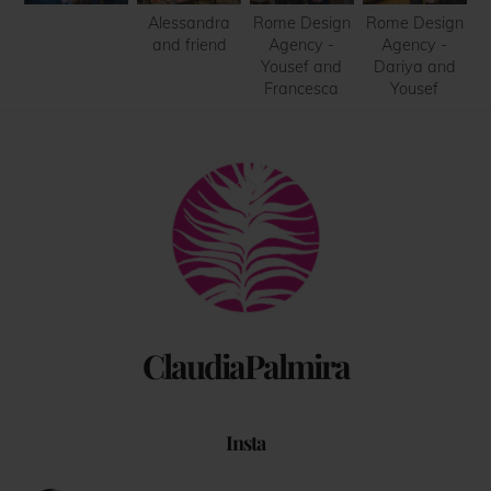
Alessandra
Rome Design
Rome Design
and friend
Agency -
Agency -
Yousef and
Dariya and
Francesca
Yousef
Back
To
Top
ClaudiaPalmira
Insta