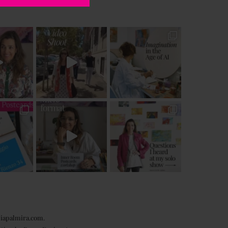
iapalmira.com
.