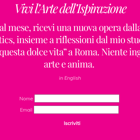
Vivi l’Arte dell’Ispirazione
Back
To
al mese, ricevi una nuova opera dall
Top
ics, insieme a riflessioni dal mio stu
“questa dolce vita” a Roma. Niente i
arte e anima.
ClaudiaPalmira
in English
Nome
Email
Insta
Iscriviti