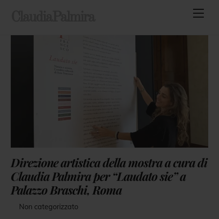
Skip
Men
ClaudiaPalmira
to
content
Direzione artistica della mostra a cura di
Claudia Palmira per “Laudato sie” a
Palazzo Braschi, Roma
Non categorizzato