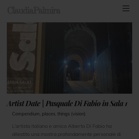
Skip
Men
ClaudiaPalmira
to
content
Artist Date | Pasquale Di Fabio in Sala 1
Compendium
,
places
,
things (vision)
L’artista italiano e amico Alberto Di Fabio ha
allestito una mostra profondamente personale di