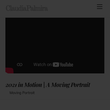
Skip
Men
ClaudiaPalmira
to
content
2021 in Motion | A Moving Portrait
Moving Portrait