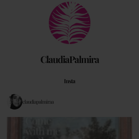
Back
To
Top
ClaudiaPalmira
Insta
claudiapalmiraa